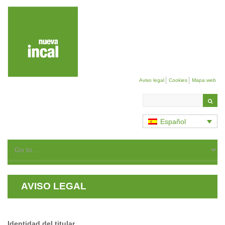
Aviso legal
Cookies
Mapa web
Search
in
the
Español
site
AVISO LEGAL
Identidad del titular